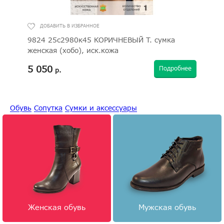
9824 25с2980к45 КОРИЧНЕВЫЙ Т. сумка
97
женская (хобо), иск.кожа
(кр
5 050
10
нее
Подробнее
р.
Обувь
Сопутка
Сумки и аксессуары
Женская обувь
Мужская обувь