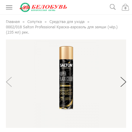
0
Главная
Сопутка
Средства для ухода
0002/018 Salton Professional Краска-аэрозоль для замши (чёр.)
(235 мл) рек.