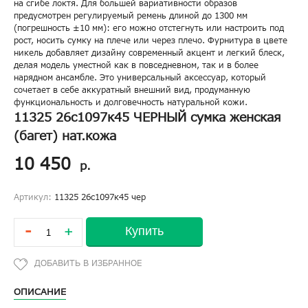
на сгибе локтя. Для большей вариативности образов
предусмотрен регулируемый ремень длиной до 1300 мм
(погрешность ±10 мм): его можно отстегнуть или настроить под
рост, носить сумку на плече или через плечо. Фурнитура в цвете
никель добавляет дизайну современный акцент и легкий блеск,
делая модель уместной как в повседневном, так и в более
нарядном ансамбле. Это универсальный аксессуар, который
сочетает в себе аккуратный внешний вид, продуманную
функциональность и долговечность натуральной кожи.
11325 26с1097к45 ЧЕРНЫЙ сумка женская
(багет) нат.кожа
10 450
р.
Артикул:
11325 26с1097к45 чер
-
Купить
+
ОПИСАНИЕ