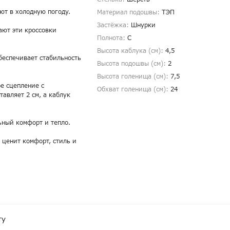
ют в холодную погоду.
Материал подошвы:
ТЭП
Застёжка:
Шнурки
ают эти кроссовки
Полнота:
С
Высота каблука (см):
4,5
беспечивает стабильность
Высота подошвы (см):
2
Высота голенища (cм):
7,5
е сцепление с
Обхват голенища (cм):
24
авляет 2 см, а каблук
ьный комфорт и тепло.
о ценит комфорт, стиль и
ту