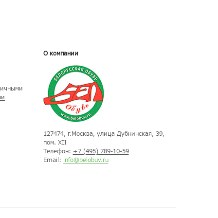
О компании
личными
ри
127474
, г.
Москва
, улица
Дубнинская, 39,
пом. XII
Телефон:
+7 (495) 789-10-59
Email:
info@belobuv.ru