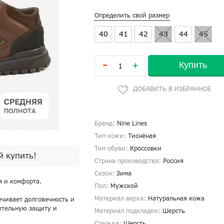
Определить свой размер
40
41
42
43
44
45
-
Купить
+
Бренд:
Nine Lines
Тип кожи:
Тиснёная
Тип обуви:
Кроссовки
й купить!
Страна производства:
Россия
Сезон:
Зима
я и комфорта.
Пол:
Мужской
Материал верха:
Натуральная кожа
ечивает долговечность и
нительную защиту и
Материал подкладки:
Шерсть
Стелька:
Шерсть