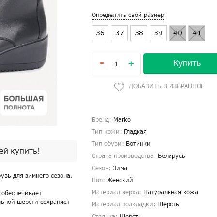
Определить свой размер
36
37
38
39
40
41
-
Купить
+
Бренд:
Marko
Тип кожи:
Гладкая
Тип обуви:
Ботинки
пей купить!
Страна производства:
Беларусь
Сезон:
Зима
увь для зимнего сезона.
Пол:
Женский
Материал верха:
Натуральная кожа
 обеспечивает
льной шерсти сохраняет
Материал подкладки:
Шерсть
Стелька:
Шерсть