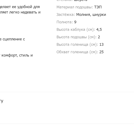
елает ее удобной для
Материал подошвы:
ТЭП
ляет легко надевать и
Застёжка:
Молния, шнурки
Полнота:
9
Высота каблука (см):
4,5
Высота подошвы (см):
2
е сцепление с
Высота голенища (cм):
13
Обхват голенища (cм):
25
 комфорт, стиль и
ту