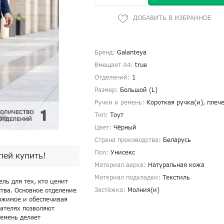
Бренд:
Galanteya
Вмещает А4:
true
Отделений:
1
Размер:
Большой (L)
Ручки и ремень:
Короткая ручка(и), плеч
Тип:
Тоут
Цвет:
Чёрный
Страна производства:
Беларусь
Пол:
Унисекс
спей купить!
Материал верха:
Натуральная кожа
Материал подкладки:
Текстиль
ль для тех, кто ценит
Застёжка:
Молния(и)
тва. Основное отделение
ржимое и обеспечивая
жателях позволяют
ремень делает