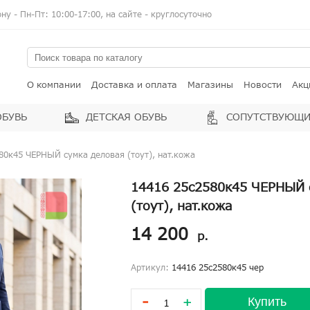
у - Пн-Пт: 10:00-17:00, на сайте - круглосуточно
О компании
Доставка и оплата
Магазины
Новости
Акц
ОБУВЬ
ДЕТСКАЯ ОБУВЬ
СОПУТСТВУЮЩИ
80к45 ЧЕРНЫЙ сумка деловая (тоут), нат.кожа
14416 25с2580к45 ЧЕРНЫЙ 
(тоут), нат.кожа
14 200
р.
Артикул:
14416 25с2580к45 чер
-
Купить
+