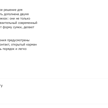
ое решение для
ть дополнена двумя
жках: они не только
разительный современный
ют форму сумки, делают
нения предусмотрены
онтакт, открытый карман
ь порядок и легко
ту