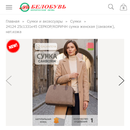
0
Главная
Сумки и аксессуары
Сумки
24124 25с1331к45 СЕРКОР/КОРИЧН сумка женская (саквояж),
нат.кожа