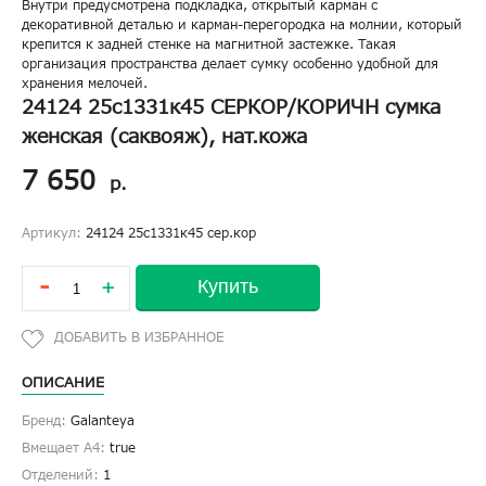
Внутри предусмотрена подкладка, открытый карман с
декоративной деталью и карман-перегородка на молнии, который
крепится к задней стенке на магнитной застежке. Такая
организация пространства делает сумку особенно удобной для
хранения мелочей.
24124 25с1331к45 СЕРКОР/КОРИЧН сумка
женская (саквояж), нат.кожа
7 650
р.
Артикул:
24124 25с1331к45 сер.кор
-
Купить
+
ОПИСАНИЕ
Бренд:
Galanteya
Вмещает А4:
true
Отделений:
1