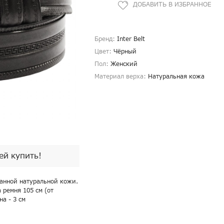
Бренд:
Inter Belt
Цвет:
Чёрный
Пол:
Женский
Материал верха:
Натуральная кожа
пей купить!
анной натуральной кожи.
 ремня 105 см (от
а - 3 см