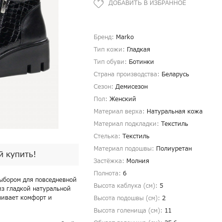
Бренд:
Marko
Тип кожи:
Гладкая
Тип обуви:
Ботинки
Страна производства:
Беларусь
Сезон:
Демисезон
Пол:
Женский
Материал верха:
Натуральная кожа
Материал подкладки:
Текстиль
Стелька:
Текстиль
Материал подошвы:
Полиуретан
й купить!
Застёжка:
Молния
Полнота:
6
ыбором для повседневной
Высота каблука (см):
5
из гладкой натуральной
чивает комфорт и
Высота подошвы (см):
2
Высота голенища (cм):
11