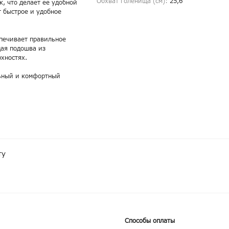
Обхват голенища (cм):
25,6
к, что делает ее удобной
 быстрое и удобное
спечивает правильное
щая подошва из
рхностях.
льный и комфортный
ту
Способы оплаты