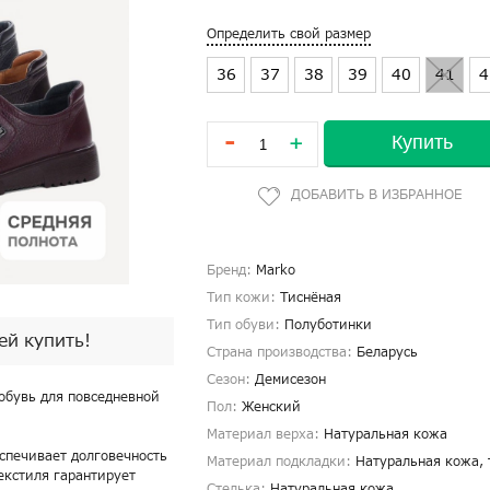
Определить свой размер
36
37
38
39
40
41
4
-
Купить
+
Бренд:
Marko
Тип кожи:
Тиснёная
Тип обуви:
Полуботинки
пей купить!
Страна производства:
Беларусь
Сезон:
Демисезон
обувь для повседневной
Пол:
Женский
Материал верха:
Натуральная кожа
спечивает долговечность
Материал подкладки:
Натуральная кожа, 
екстиля гарантирует
Стелька:
Натуральная кожа