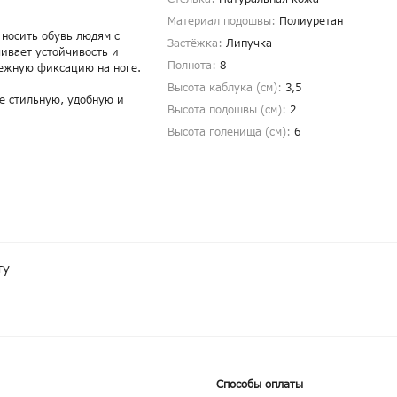
Материал подошвы:
Полиуретан
 носить обувь людям с
Застёжка:
Липучка
чивает устойчивость и
Полнота:
8
дежную фиксацию на ноге.
Высота каблука (см):
3,5
е стильную, удобную и
Высота подошвы (см):
2
Высота голенища (cм):
6
ту
Способы оплаты