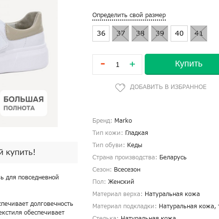
Определить свой размер
36
37
38
39
40
41
-
Купить
+
Бренд:
Marko
Тип кожи:
Гладкая
Тип обуви:
Кеды
й купить!
Страна производства:
Беларусь
Сезон:
Всесезон
вь для повседневной
Пол:
Женский
Материал верха:
Натуральная кожа
спечивает долговечность
Материал подкладки:
Натуральная кожа, 
екстиля обеспечивает
Стелька:
Натуральная кожа