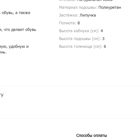
Материал подошвы:
Полиуретан
 обувь, а также
Застёжка:
Липучка
Полнота:
8
м, что делает обувь
Высота каблука (см):
4
Высота подошвы (см):
3
ную, удобную и
Высота голенища (cм):
6
ень.
ту
Способы оплаты