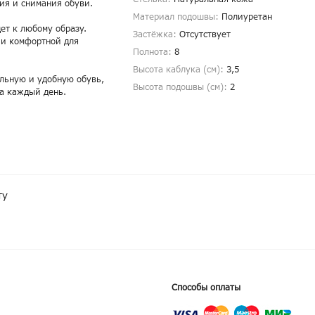
ния и снимания обуви.
Материал подошвы:
Полиуретан
ет к любому образу.
Застёжка:
Отсутствует
 и комфортной для
Полнота:
8
Высота каблука (см):
3,5
льную и удобную обувь,
Высота подошвы (см):
2
на каждый день.
ту
Способы оплаты