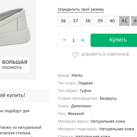
Определить свой размер
36
37
38
39
40
41
4
-
Купить
+
Бренд:
Marko
Тип кожи:
Гладкая
Тип обуви:
Туфли
пей купить!
Страна производства:
Беларусь
Сезон:
Демисезон
но подойдут для
Пол:
Женский
Материал верха:
Натуральная кожа
 также из натуральной
Материал подкладки:
Натуральная кожа
ическая стелька.
Стелька:
Натуральная кожа