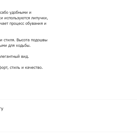
 сабо удобными и
ки используются липучки,
чает процесс обувания и
и стиля. Высота подошвы
ными для ходьбы.
легантный вид.
форт, стиль и качество.
ту