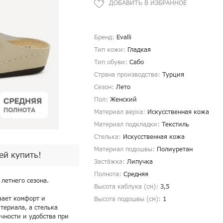
Бренд:
Evalli
Тип кожи:
Гладкая
Тип обуви:
Сабо
Страна производства:
Турция
Сезон:
Лето
Пол:
Женский
Материал верха:
Искусственная кожа
Материал подкладки:
Текстиль
Стелька:
Искусственная кожа
Материал подошвы:
Полиуретан
пей купить!
Застёжка:
Липучка
Полнота:
Средняя
 летнего сезона.
Высота каблука (см):
3,5
вает комфорт и
Высота подошвы (см):
1
териала, а стелька
ичности и удобства при