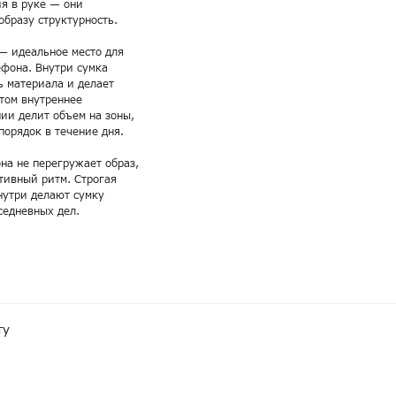
ия в руке — они
бразу структурность.
— идеальное место для
ефона. Внутри сумка
ь материала и делает
этом внутреннее
нии делит объем на зоны,
орядок в течение дня.
на не перегружает образ,
тивный ритм. Строгая
нутри делают сумку
седневных дел.
ту