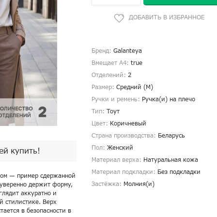
Бренд:
Galanteya
Вмещает А4:
true
Отделений:
2
Размер:
Средний (M)
Ручки и ремень:
Ручка(и) на плечо
Тип:
Тоут
Цвет:
Коричневый
Страна производства:
Беларусь
Пол:
Женский
пей купить!
Материал верха:
Натуральная кожа
Материал подкладки:
Без подкладки
ном — пример сдержанной
Застёжка:
Молния(и)
 уверенно держит форму,
глядит аккуратно и
ой стилистике. Верх
ается в безопасности в