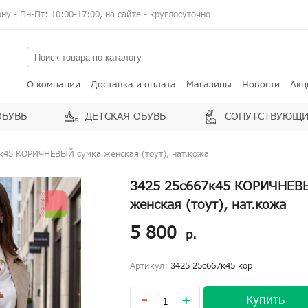
у - Пн-Пт: 10:00-17:00, на сайте - круглосуточно
О компании
Доставка и оплата
Магазины
Новости
Акц
ОБУВЬ
ДЕТСКАЯ ОБУВЬ
СОПУТСТВУЮЩИ
к45 КОРИЧНЕВЫЙ сумка женская (тоут), нат.кожа
3425 25с667к45 КОРИЧНЕВ
женская (тоут), нат.кожа
5 800
р.
Артикул:
3425 25с667к45 кор
-
Купить
+