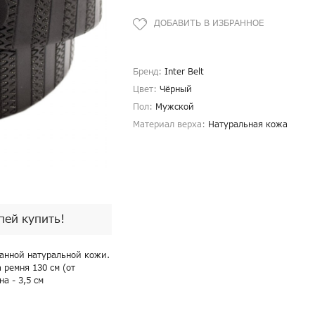
Бренд:
Inter Belt
Цвет:
Чёрный
Пол:
Мужской
Материал верха:
Натуральная кожа
спей купить!
анной натуральной кожи.
 ремня 130 см (от
а - 3,5 см