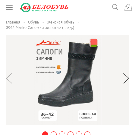
0
Главная
Обувь
Женская обувь
3942 Marko Сапожки женские (глад.)