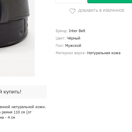
Бренд:
Inter Belt
Цвет:
Чёрный
Пол:
Мужской
Материал верха:
Натуральная кожа
й купить!
анной натуральной кожи.
 ремня 110 см (от
а - 4 см