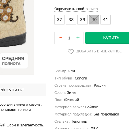
Определить свой размер
37
38
39
40
41
-
Купить
+
Бренд:
Almi
Тип обуви:
Сапоги
Страна производства:
Россия
пей купить!
Сезон:
Зима
Пол:
Женский
бор для зимнего сезона.
Материал верха:
Войлок
спечивают тепло и
Материал подкладки:
Без подкладки
Стелька:
Текстиль
бый шарм и элегантность.
Материал подошвы:
ПВХ