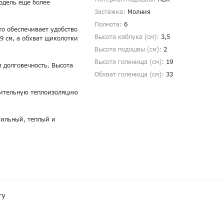
одель еще более
Застёжка:
Молния
Полнота:
6
то обеспечивает удобство
Высота каблука (см):
3,5
9 см, а обхват щиколотки
Высота подошвы (см):
2
Высота голенища (cм):
19
и долговечность. Высота
Обхват голенища (cм):
33
нительную теплоизоляцию
тильный, теплый и
ту