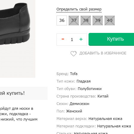
Определить свой размер
36
37
38
39
40
-
Купить
+
Бренд:
Tofa
Тип кожи:
Гладкая
Тип обуви:
Полуботинки
пей купить!
Страна производства:
Китай
Сезон:
Демисезон
ойдут для носки в
Пол:
Женский
ожи, подкладка -
Материал верха:
Натуральная кожа
к низкий, что лучшим
Материал подкладки:
Натуральная кожа
Стелька:
Натуральная кожа