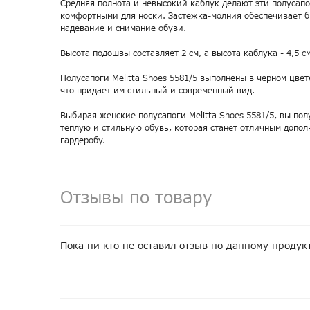
Средняя полнота и невысокий каблук делают эти полусап
комфортными для носки. Застежка-молния обеспечивает б
надевание и снимание обуви.
Высота подошвы составляет 2 см, а высота каблука - 4,5 см
Полусапоги Melitta Shoes 5581/5 выполнены в черном цве
что придает им стильный и современный вид.
Выбирая женские полусапоги Melitta Shoes 5581/5, вы пол
теплую и стильную обувь, которая станет отличным допо
гардеробу.
Отзывы по товару
Пока ни кто не оставил отзыв по данному продук