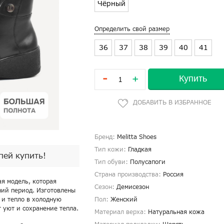
Чёрный
Определить свой размер
36
37
38
39
40
41
-
Купить
+
Бренд:
Melitta Shoes
Тип кожи:
Гладкая
спей купить!
Тип обуви:
Полусапоги
Страна производства:
Россия
ая модель, которая
Сезон:
Демисезон
ний период. Изготовлены
 и тепло в холодную
Пол:
Женский
 уют и сохранение тепла.
Материал верха:
Натуральная кожа