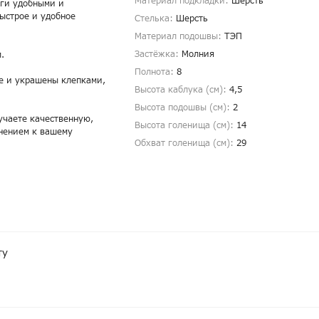
Материал подкладки:
Шерсть
оги удобными и
ыстрое и удобное
Стелька:
Шерсть
Материал подошвы:
ТЭП
Застёжка:
Молния
.
Полнота:
8
те и украшены клепками,
Высота каблука (см):
4,5
Высота подошвы (см):
2
учаете качественную,
Высота голенища (cм):
14
лнением к вашему
Обхват голенища (cм):
29
ту