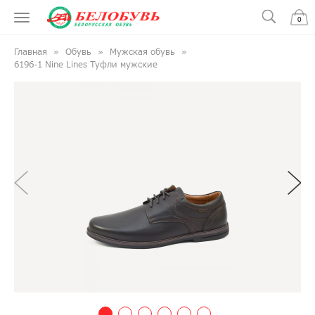
0
Главная
Обувь
Мужская обувь
6196-1 Nine Lines Туфли мужские