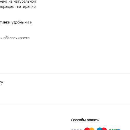
нена из натуральной
отвращает натирание
отинки удобными и
вы обеспечиваете
ту
Способы оплаты