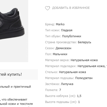
Бренд:
Marko
Тип кожи:
Гладкая
Тип обуви:
Полуботинки
Страна производства:
Беларусь
Сезон:
Демисезон
Пол:
Мальчики
Материал верха:
Натуральная кожа
Материал подкладки:
Натуральная кожа, 
Стелька:
Натуральная кожа
спей купить!
Материал подошвы:
Полиуретан
Застёжка:
Липучка
тильный и практичный
Полнота:
7
Высота каблука (см):
1,5
, что обеспечивает
Высота подошвы (см):
1
льной кожи и текстиля