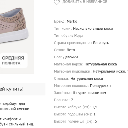
Бренд:
Marko
Тип кожи:
Несколько видов кожи
Тип обуви:
Кеды
Страна производства:
Беларусь
Сезон:
Лето
Пол:
Девочки
Материал верха:
Натуральная кожа
Материал подкладки:
Натуральная кожа, 
Стелька:
Натуральная кожа
Материал подошвы:
Полиуретан
пей купить!
Застёжка:
Шнурки с зажимом
Полнота:
7
о подойдут для
Высота каблука (см):
1,5
 школьной сменки.
Высота подошвы (см):
1
т комфорт и
Высота голенища (cм):
5
буви стильный вид.