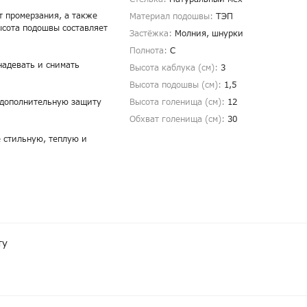
т промерзания, а также
Материал подошвы:
ТЭП
ысота подошвы составляет
Застёжка:
Молния, шнурки
Полнота:
С
надевать и снимать
Высота каблука (см):
3
Высота подошвы (см):
1,5
 дополнительную защиту
Высота голенища (cм):
12
Обхват голенища (cм):
30
е стильную, теплую и
ту