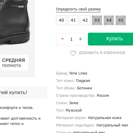
Определить свой размер
40
41
42
43
44
45
-
Купить
+
Бренд:
Nine Lines
Тип кожи:
Гладкая
Тип обуви:
Ботинки
спей купить!
Страна производства:
Россия
Сезон:
Зима
 комфорта и тепла.
Пол:
Мужской
Материал верха:
Натуральная кожа
ивает долговечность и
аняет тепло и
Материал подкладки:
Натуральный мех
Стелька:
Натуральный мех