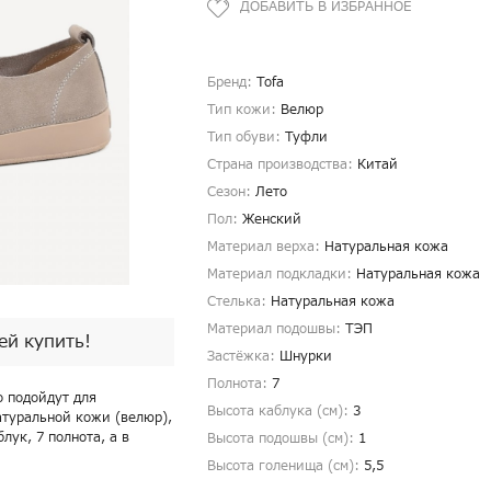
Бренд:
Tofa
Тип кожи:
Велюр
Тип обуви:
Туфли
Страна производства:
Китай
Сезон:
Лето
Пол:
Женский
Материал верха:
Натуральная кожа
Материал подкладки:
Натуральная кожа
Стелька:
Натуральная кожа
Материал подошвы:
ТЭП
пей купить!
Застёжка:
Шнурки
Полнота:
7
о подойдут для
Высота каблука (см):
3
атуральной кожи (велюр),
лук, 7 полнота, а в
Высота подошвы (см):
1
Высота голенища (cм):
5,5