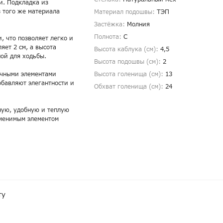
и. Подкладка из
з того же материала
Материал подошвы:
ТЭП
Застёжка:
Молния
Полнота:
С
, что позволяет легко и
яет 2 см, а высота
Высота каблука (см):
4,5
ной для ходьбы.
Высота подошвы (см):
2
личными элементами
Высота голенища (cм):
13
обавляют элегантности и
Обхват голенища (cм):
24
ную, удобную и теплую
аменимым элементом
ту