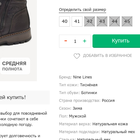
Определить свой размер
40
41
42
43
44
45
-
Купить
+
Бренд:
Nine Lines
Тип кожи:
Тиснёная
Тип обуви:
Ботинки
пей купить!
Страна производства:
Россия
Сезон:
Зима
 выбор для повседневной
Пол:
Мужской
нки сочетают в себе
Материал верха:
Натуральная кожа
холодную погоду.
Материал подкладки:
Натуральный мех
рует долговечность и
Стелька:
Натуральный мех