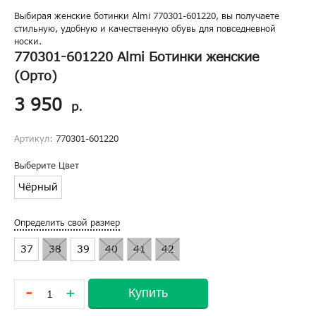
Выбирая женские ботинки Almi 770301-601220, вы получаете
стильную, удобную и качественную обувь для повседневной
носки.
770301-601220 Almi Ботинки женские
(Орто)
3 950
р.
Артикул:
770301-601220
Выберите Цвет
Чёрный
Определить свой размер
37
38
39
40
41
42
-
Купить
+