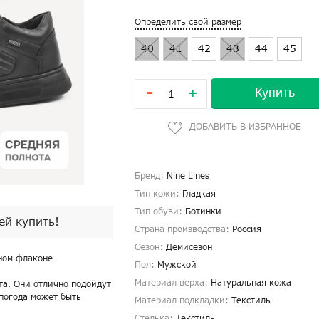
Определить свой размер
40
41
42
43
44
45
-
Купить
+
Бренд:
Nine Lines
Тип кожи:
Гладкая
Тип обуви:
Ботинки
пей купить!
Страна производства:
Россия
Сезон:
Демисезон
дном флаконе
Пол:
Мужской
Материал верха:
Натуральная кожа
рта. Они отлично подойдут
 погода может быть
Материал подкладки:
Текстиль
Стелька:
Текстиль