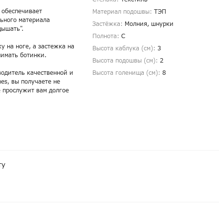
 обеспечивает
Материал подошвы:
ТЭП
льного материала
Застёжка:
Молния, шнурки
дышать".
Полнота:
С
у на ноге, а застежка на
Высота каблука (см):
3
нимать ботинки.
Высота подошвы (см):
2
водитель качественной и
Высота голенища (cм):
8
es, вы получаете не
е прослужит вам долгое
ту