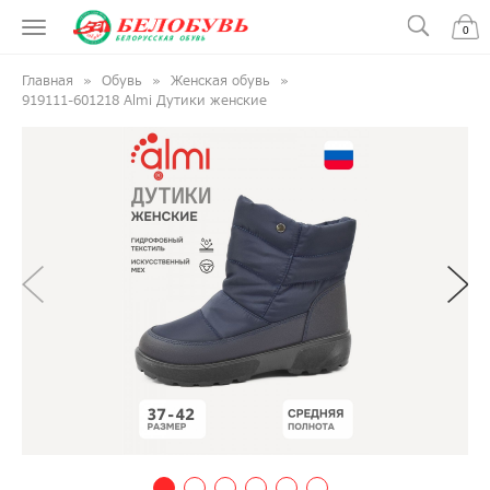
0
Главная
Обувь
Женская обувь
919111-601218 Almi Дутики женские