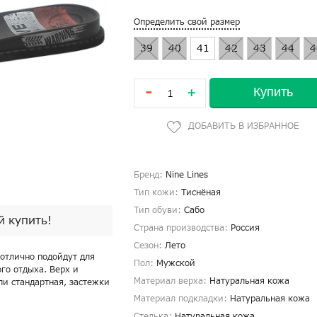
Определить свой размер
39
40
41
42
43
44
4
-
Купить
+
Бренд:
Nine Lines
Тип кожи:
Тиснёная
Тип обуви:
Сабо
й купить!
Страна производства:
Россия
Сезон:
Лето
 отлично подойдут для
Пол:
Мужской
го отдыха. Верх и
Материал верха:
Натуральная кожа
ли стандартная, застежки
Материал подкладки:
Натуральная кожа
Стелька:
Натуральная кожа