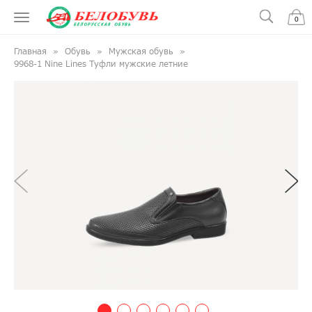
0
Главная
Обувь
Мужская обувь
9968-1 Nine Lines Туфли мужские летние