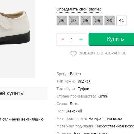
Определить свой размер
36
37
38
39
40
41
-
Купить
+
Бренд:
Baden
Тип кожи:
Гладкая
Тип обуви:
Туфли
пей купить!
Страна производства:
Китай
Сезон:
Лето
Пол:
Женский
Материал верха:
Натуральная кожа
ет отличную вентиляцию
Материал подкладки:
Искусственная кож
Стелька:
Натуральная кожа