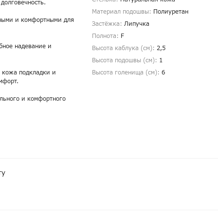
 долговечность.
Материал подошвы:
Полиуретан
бными и комфортными для
Застёжка:
Липучка
Полнота:
F
бное надевание и
Высота каблука (см):
2,5
Высота подошвы (см):
1
 кожа подкладки и
Высота голенища (cм):
6
мфорт.
льного и комфортного
ту