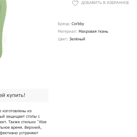
Бренд:
Corbby
Материал:
Махровая ткань
Цвет:
Зелёный
пей купить!
е изготовлены из
рый защищает стопы с
т. Также стельки ''Aloe
льное время. Верхний,
ффективно устраняют