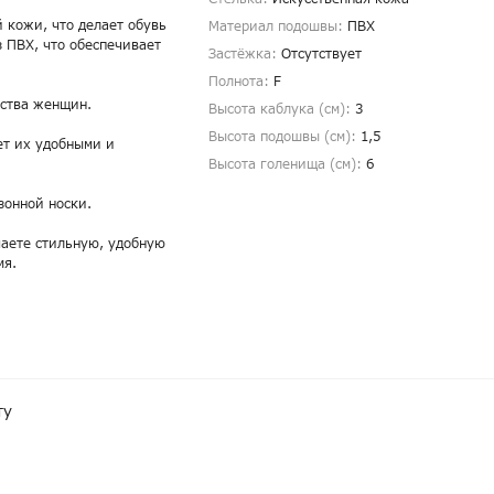
 кожи, что делает обувь
Материал подошвы:
ПВХ
з ПВХ, что обеспечивает
Застёжка:
Отсутствует
Полнота:
F
нства женщин.
Высота каблука (см):
3
Высота подошвы (см):
1,5
ет их удобными и
Высота голенища (cм):
6
зонной носки.
чаете стильную, удобную
мя.
ту