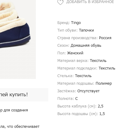
Бренд:
Tingo
Тип обуви:
Тапочки
Страна производства:
Россия
Сезон:
Домашняя обувь
Пол:
Женский
Материал верха:
Текстиль
Материал подкладки:
Текстиль
Стелька:
Текстиль
Материал подошвы:
Полимер
Застёжка:
Отсутствует
спей купить!
Полнота:
С
Высота каблука (см):
2,5
р для создания
Высота подошвы (см):
1,5
ла, что обеспечивает