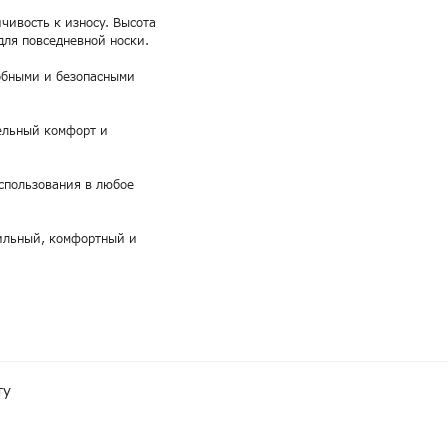
чивость к износу. Высота
для повседневной носки.
обными и безопасными
ельный комфорт и
использования в любое
тильный, комфортный и
ту