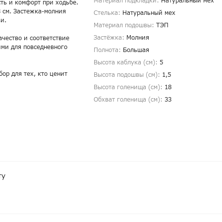
Материал подкладки:
Натуральный мех
ть и комфорт при ходьбе.
3 см. Застежка-молния
Стелька:
Натуральный мех
и.
Материал подошвы:
ТЭП
Застёжка:
Молния
ачество и соответствие
ими для повседневного
Полнота:
Большая
Высота каблука (см):
5
бор для тех, кто ценит
Высота подошвы (см):
1,5
Высота голенища (cм):
18
Обхват голенища (cм):
33
ту