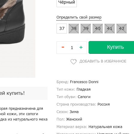
Чёрный
Определить свой размер
37
38
39
40
41
42
-
Купить
+
Бренд:
Francesco Donni
Тип кожи:
Гладкая
пей купить!
Тип обуви:
Сапоги
Страна производства:
Россия
орая предназначена для
Сезон:
Зима
ной кожи, эти сапоги
дка из натурального меха
Пол:
Женский
Материал верха:
Натуральная кожа