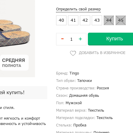
Определить свой размер
40
41
42
43
44
45
-
Купить
+
Бренд:
Tingo
Тип обуви:
Тапочки
Страна производства:
Россия
пей купить!
Сезон:
Домашняя обувь
Пол:
Мужской
и стиля.
Материал верха:
Текстиль
Материал подкладки:
Текстиль
ет мягкость и комфорт
овечность и устойчивость
Стелька:
Пробка
Материал подошвы:
Полимер