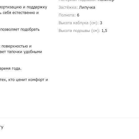
амортизацию и поддержку
Застёжка:
Липучка
ь себя естественно и
Полнота:
6
Высота каблука (см):
3
 позволяет подобрать
Высота подошвы (см):
1,5
 поверхностью и
лает тапочки удобными
время года.
тех, кто ценит комфорт и
ту