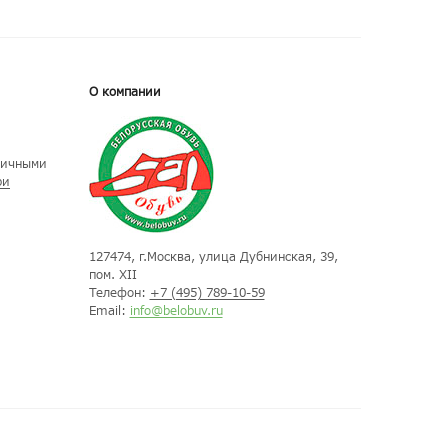
О компании
личными
ри
127474
, г.
Москва
, улица
Дубнинская, 39,
пом. XII
Телефон:
+7 (495) 789-10-59
Email:
info@belobuv.ru