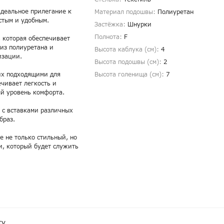
идеальное прилегание к
Материал подошвы:
Полиуретан
стым и удобным.
Застёжка:
Шнурки
Полнота:
F
 которая обеспечивает
 из полиуретана и
Высота каблука (см):
4
изации.
Высота подошвы (см):
2
их подходящими для
Высота голенища (cм):
7
чивает легкость и
ый уровень комфорта.
 с вставками различных
браз.
е не только стильный, но
и, который будет служить
ту