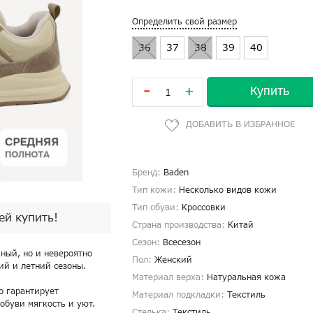
Определить свой размер
36
37
38
39
40
-
Купить
+
Бренд:
Baden
Тип кожи:
Несколько видов кожи
Тип обуви:
Кроссовки
пей купить!
Страна производства:
Китай
Сезон:
Всесезон
ьный, но и невероятно
Пол:
Женский
ий и летний сезоны.
Материал верха:
Натуральная кожа
о гарантирует
Материал подкладки:
Текстиль
обуви мягкость и уют.
Стелька:
Текстиль