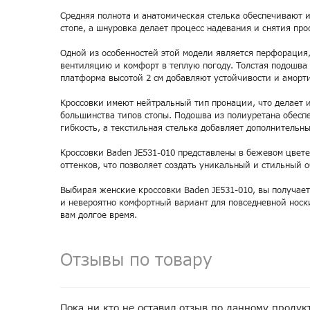
Средняя полнота и анатомическая стелька обеспечивают 
стопе, а шнуровка делает процесс надевания и снятия про
Одной из особенностей этой модели является перфорация,
вентиляцию и комфорт в теплую погоду. Толстая подошва
платформа высотой 2 см добавляют устойчивости и аморт
Кроссовки имеют нейтральный тип пронации, что делает 
большинства типов стопы. Подошва из полиуретана обеспе
гибкость, а текстильная стелька добавляет дополнительн
Кроссовки Baden JE531-010 представлены в бежевом цвете
оттенков, что позволяет создать уникальный и стильный о
Выбирая женские кроссовки Baden JE531-010, вы получает
и невероятно комфортный вариант для повседневной носк
вам долгое время.
Отзывы по товару
Пока ни кто не оставил отзыв по данному продук