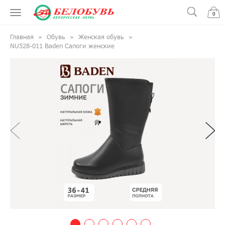
0
Главная
Обувь
Женская обувь
NU528-011 Baden Сапоги женские