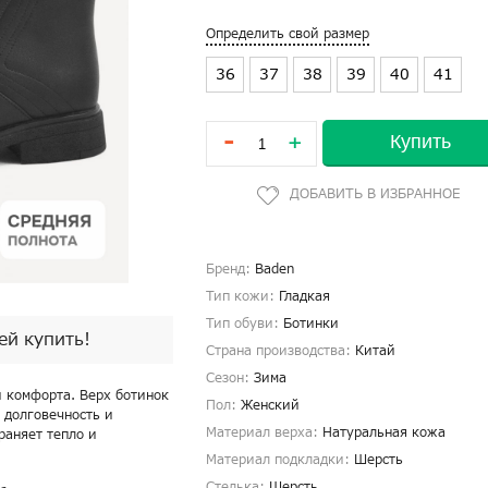
Определить свой размер
36
37
38
39
40
41
-
Купить
+
Бренд:
Baden
Тип кожи:
Гладкая
Тип обуви:
Ботинки
пей купить!
Страна производства:
Китай
Сезон:
Зима
и комфорта. Верх ботинок
Пол:
Женский
 долговечность и
Материал верха:
Натуральная кожа
раняет тепло и
Материал подкладки:
Шерсть
Стелька:
Шерсть