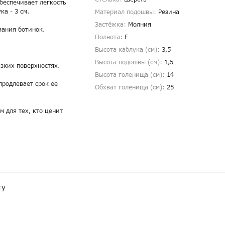
беспечивает легкость
ка - 3 см.
Материал подошвы:
Резина
Застёжка:
Молния
мания ботинок.
Полнота:
F
Высота каблука (см):
3,5
Высота подошвы (см):
1,5
зких поверхностях.
Высота голенища (cм):
14
продлевает срок ее
Обхват голенища (cм):
25
 для тех, кто ценит
ту