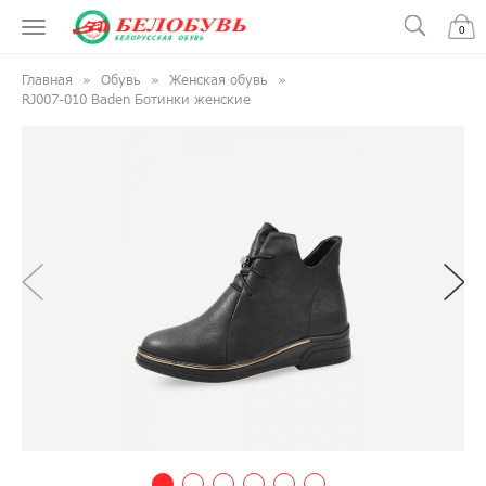
0
Главная
Обувь
Женская обувь
RJ007-010 Baden Ботинки женские