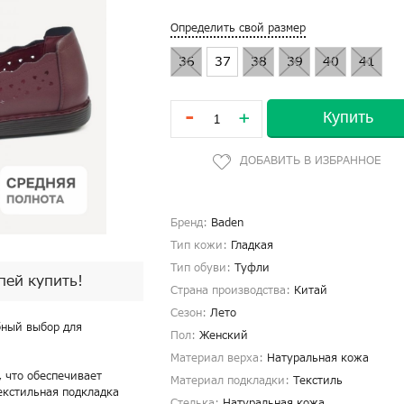
Определить свой размер
36
37
38
39
40
41
-
Купить
+
Бренд:
Baden
Тип кожи:
Гладкая
Тип обуви:
Туфли
спей купить!
Страна производства:
Китай
Сезон:
Лето
бный выбор для
Пол:
Женский
Материал верха:
Натуральная кожа
 что обеспечивает
Материал подкладки:
Текстиль
екстильная подкладка
Стелька:
Натуральная кожа