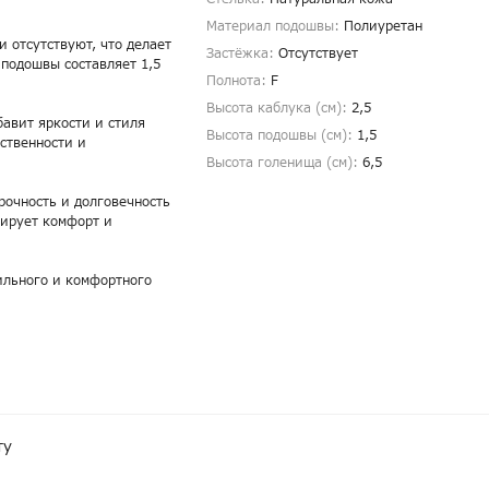
Материал подошвы:
Полиуретан
 отсутствуют, что делает
Застёжка:
Отсутствует
 подошвы составляет 1,5
Полнота:
F
Высота каблука (см):
2,5
авит яркости и стиля
Высота подошвы (см):
1,5
ственности и
Высота голенища (cм):
6,5
рочность и долговечность
тирует комфорт и
ильного и комфортного
ту