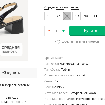
Определить свой размер
36
37
38
39
40
41
-
Купить
+
Бренд:
Baden
Тип кожи:
Лакированная кожа
Тип обуви:
Туфли
спей купить!
Страна производства:
Китай
Сезон:
Лето
й выбор для деловых
Пол:
Женский
Материал верха:
Натуральная кожа
, что придает им
Материал подкладки:
Искусственная кож
чивает мягкость и
Стелька:
Искусственная кожа