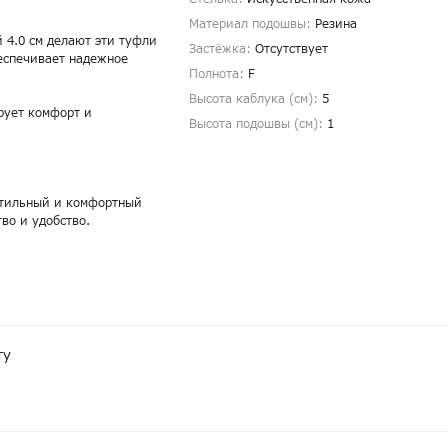
Материал подошвы:
Резина
 4.0 см делают эти туфли
Застёжка:
Отсутствует
еспечивает надежное
Полнота:
F
Высота каблука (см):
5
рует комфорт и
Высота подошвы (см):
1
стильный и комфортный
во и удобство.
ту