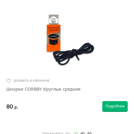
Шнурки CORBBY Круглые средние
80
Подробнее
р.
Показывать по:
20
40
60