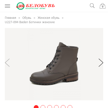
0
Главная
Обувь
Женская обувь
U227-094 Baden Ботинки женские