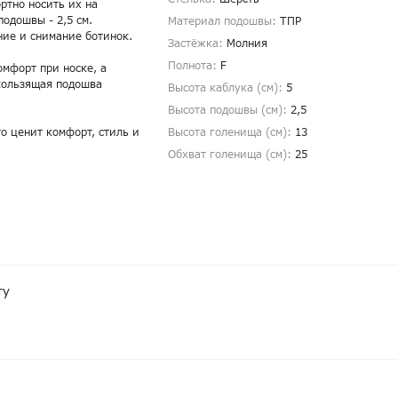
ртно носить их на
подошвы - 2,5 см.
Материал подошвы:
ТПР
ние и снимание ботинок.
Застёжка:
Молния
Полнота:
F
мфорт при носке, а
скользящая подошва
Высота каблука (см):
5
Высота подошвы (см):
2,5
то ценит комфорт, стиль и
Высота голенища (cм):
13
Обхват голенища (cм):
25
ту