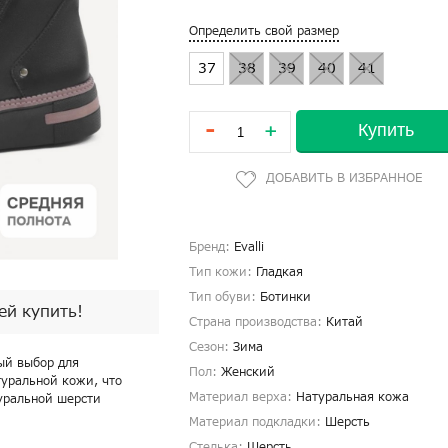
Определить свой размер
37
38
39
40
41
-
Купить
+
Бренд:
Evalli
Тип кожи:
Гладкая
Тип обуви:
Ботинки
пей купить!
Страна производства:
Китай
Сезон:
Зима
ный выбор для
Пол:
Женский
туральной кожи, что
Материал верха:
Натуральная кожа
туральной шерсти
Материал подкладки:
Шерсть
Стелька:
Шерсть