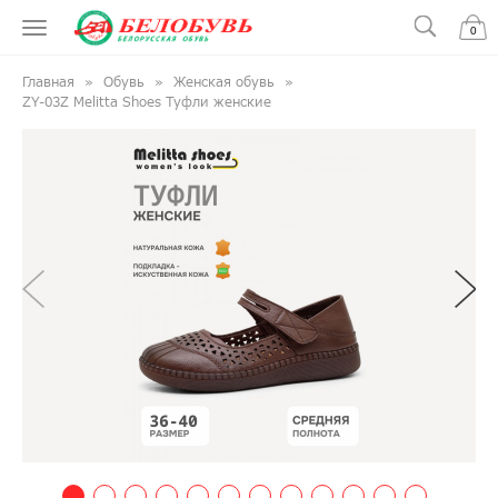
0
Главная
Обувь
Женская обувь
ZY-03Z Melitta Shoes Туфли женские