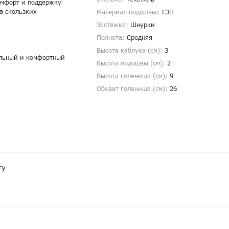
омфорт и поддержку
а скользких
Материал подошвы:
ТЭП
Застёжка:
Шнурки
Полнота:
Средняя
Высота каблука (см):
3
ильный и комфортный
Высота подошвы (см):
2
Высота голенища (cм):
9
Обхват голенища (cм):
26
ту