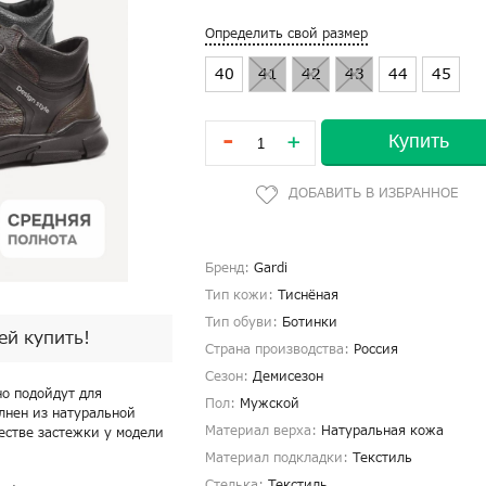
Определить свой размер
40
41
42
43
44
45
-
Купить
+
Бренд:
Gardi
Тип кожи:
Тиснёная
Тип обуви:
Ботинки
пей купить!
Страна производства:
Россия
Сезон:
Демисезон
но подойдут для
Пол:
Мужской
лнен из натуральной
Материал верха:
Натуральная кожа
честве застежки у модели
Материал подкладки:
Текстиль
Стелька:
Текстиль