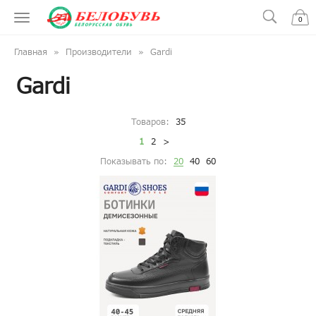
0
Главная
Производители
Gardi
Gardi
Товаров:
35
1
2
>
Показывать по:
20
40
60