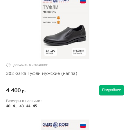
302 Gardi Туфли мужские (наппа)
4 400
Подробнее
р.
Размеры в наличии:
40
41
43
44
45