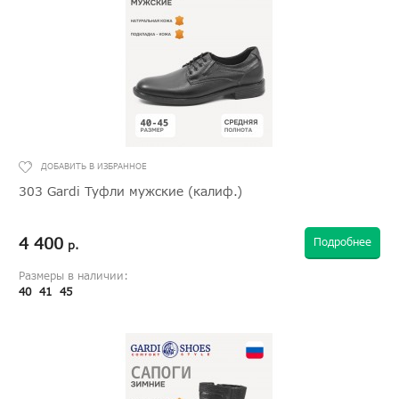
303 Gardi Туфли мужские (калиф.)
4 400
Подробнее
р.
Размеры в наличии:
40
41
45