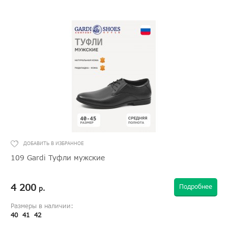
109 Gardi Туфли мужские
4 200
Подробнее
р.
Размеры в наличии:
40
41
42