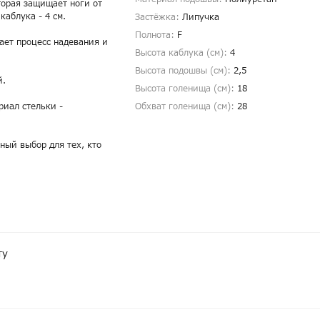
торая защищает ноги от
каблука - 4 см.
Застёжка:
Липучка
Полнота:
F
лает процесс надевания и
Высота каблука (см):
4
Высота подошвы (см):
2,5
й.
Высота голенища (cм):
18
риал стельки -
Обхват голенища (cм):
28
ный выбор для тех, кто
ту