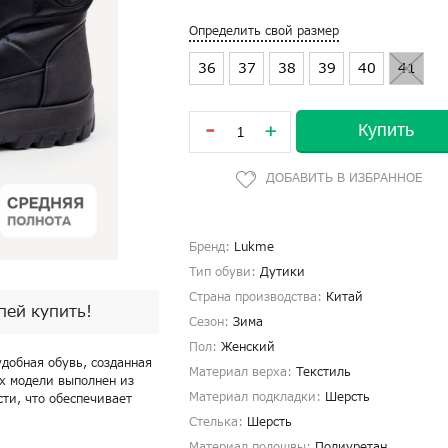
Определить свой размер
36
37
38
39
40
41
-
Купить
+
Бренд:
Lukme
Тип обуви:
Дутики
Страна производства:
Китай
спей купить!
Сезон:
Зима
Пол:
Женский
удобная обувь, созданная
Материал верха:
Текстиль
рх модели выполнен из
Материал подкладки:
Шерсть
сти, что обеспечивает
Стелька:
Шерсть
Материал подошвы:
Полиуретан